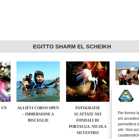
EGITTO SHARM EL SCHEIKH
 UN
ALLIEVI CORSO OPEN
FOTOGRAFIE
ALBUM FOT
Per fornire 
– IMMERSIONE A
SCATTATE NEI
EVENTO “
e/o accedere
BISCEGLIE
FONDALI DI
SEA” A
permetterà d
PORTALGA. NICOLA
sito. Non ac
SILVESTRIS
caratteristic