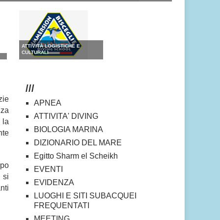
ATTIVITÀ LOGISTICHE E
CULTURALI
///
zie
APNEA
zza
ATTIVITA' DIVING
 la
BIOLOGIA MARINA
nte
DIZIONARIO DEL MARE
Egitto Sharm el Scheikh
opo
EVENTI
 si
EVIDENZA
nti
LUOGHI E SITI SUBACQUEI
FREQUENTATI
MEETING