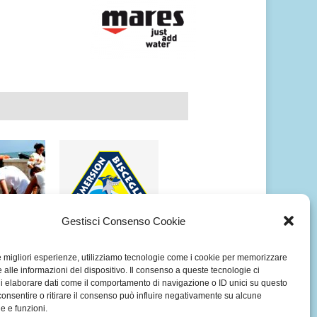
Gestisci Consenso Cookie
OGRAFICO
ALBUM FOTOGRAFICO
le migliori esperienze, utilizziamo tecnologie come i cookie per memorizzare
SAVE THE
SUBACQUEO ISOLE
 alle informazioni del dispositivo. Il consenso a queste tecnologie ci
 TRANI
BROTHER’S
i elaborare dati come il comportamento di navigazione o ID unici su questo
DELL’EGITTO
consentire o ritirare il consenso può influire negativamente su alcune
he e funzioni.