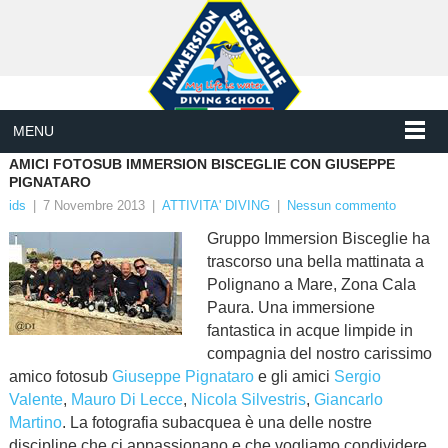
MENU
AMICI FOTOSUB IMMERSION BISCEGLIE CON GIUSEPPE
PIGNATARO
ids
|
7 Novembre 2013
|
ATTIVITA' DIVING
|
Nessun commento
Gruppo Immersion Bisceglie ha
trascorso una bella mattinata a
Polignano a Mare, Zona Cala
Paura. Una immersione
fantastica in acque limpide in
compagnia del nostro carissimo
amico fotosub
Giuseppe Pignataro
e gli amici
Sergio
Valente
,
Mauro Di Lecce
,
Nicola Silvestris
,
Giancarlo
Martino
. La fotografia subacquea è una delle nostre
discipline che ci appassionano e che vogliamo condividere