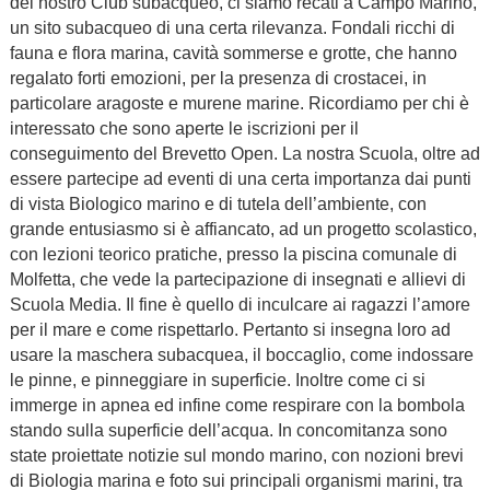
del nostro Club subacqueo, ci siamo recati a Campo Marino,
un sito subacqueo di una certa rilevanza. Fondali ricchi di
fauna e flora marina, cavità sommerse e grotte, che hanno
regalato forti emozioni, per la presenza di crostacei, in
particolare aragoste e murene marine. Ricordiamo per chi è
interessato che sono aperte le iscrizioni per il
conseguimento del Brevetto Open. La nostra Scuola, oltre ad
essere partecipe ad eventi di una certa importanza dai punti
di vista Biologico marino e di tutela dell’ambiente, con
grande entusiasmo si è affiancato, ad un progetto scolastico,
con lezioni teorico pratiche, presso la piscina comunale di
Molfetta, che vede la partecipazione di insegnati e allievi di
Scuola Media. Il fine è quello di inculcare ai ragazzi l’amore
per il mare e come rispettarlo. Pertanto si insegna loro ad
usare la maschera subacquea, il boccaglio, come indossare
le pinne, e pinneggiare in superficie. Inoltre come ci si
immerge in apnea ed infine come respirare con la bombola
stando sulla superficie dell’acqua. In concomitanza sono
state proiettate notizie sul mondo marino, con nozioni brevi
di Biologia marina e foto sui principali organismi marini, tra