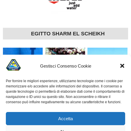
EGITTO SHARM EL SCHEIKH
Gestisci Consenso Cookie
Per fornire le migliori esperienze, utilizziamo tecnologie come i cookie per
memorizzare e/o accedere alle informazioni del dispositivo. Il consenso a
LA SUBACQUEA È
ROTOCALCO DI UN
ALLIEVI CORSO OPEN
queste tecnologie ci permetterà di elaborare dati come il comportamento di
SCUOLA
ANNO
– IMMERSIONE A
navigazione o ID unici su questo sito. Non acconsentire o ritirare il
consenso può influire negativamente su alcune caratteristiche e funzioni.
BISCEGLIE
Accetta