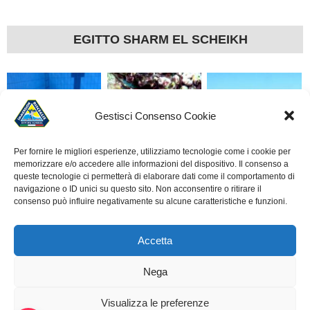
EGITTO SHARM EL SCHEIKH
Gestisci Consenso Cookie
Per fornire le migliori esperienze, utilizziamo tecnologie come i cookie per
memorizzare e/o accedere alle informazioni del dispositivo. Il consenso a
LA SUBACQUEA È
ROTOCALCO DI UN
ALLIEVI CORSO OPEN
queste tecnologie ci permetterà di elaborare dati come il comportamento di
SCUOLA
ANNO
– IMMERSIONE A
navigazione o ID unici su questo sito. Non acconsentire o ritirare il
consenso può influire negativamente su alcune caratteristiche e funzioni.
BISCEGLIE
Accetta
Nega
© 2010 - 2026
A.S.D. IMMERSION BISCEGLIE - DIVING SCHOOL
.
Visualizza le preferenze
C.F. 92068920724 . P.IVA 07470700720 | PROJECT BY
WEB