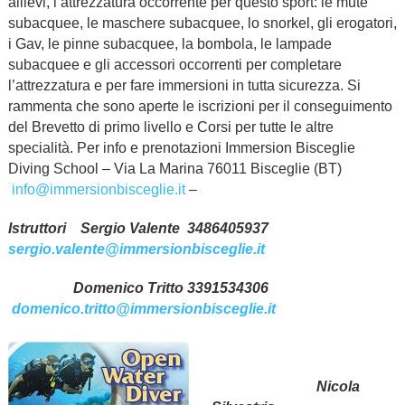
allievi, l’attrezzatura occorrente per questo sport: le mute
subacquee, le maschere subacquee, lo snorkel, gli erogatori,
i Gav, le pinne subacquee, la bombola, le lampade
subacquee e gli accessori occorrenti per completare
l’attrezzatura e per fare immersioni in tutta sicurezza. Si
rammenta che sono aperte le iscrizioni per il conseguimento
del Brevetto di primo livello e Corsi per tutte le altre
specialità. Per info e prenotazioni Immersion Bisceglie
Diving School – Via La Marina 76011 Bisceglie (BT)
info@immersionbisceglie.it
–
Istruttori Sergio Valente
3486405937
sergio.valente@immersionbisceglie.it
Domenico Tritto 3391534306
domenico.tritto@immersionbisceglie.it
Nicola