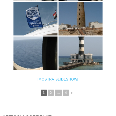
[MOSTRA SLIDESHOW]
1
2
...
4
►