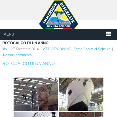
MENU
ROTOCALCO DI UN ANNO
ids
|
27 Dicembre 2014
|
ATTIVITA' DIVING
,
Egitto Sharm el Scheikh
|
Nessun commento
ROTOCALCO DI UN ANNO