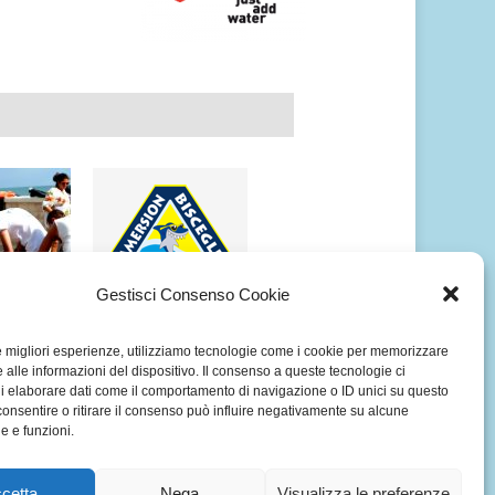
Gestisci Consenso Cookie
OGRAFICO
ALBUM FOTOGRAFICO
le migliori esperienze, utilizziamo tecnologie come i cookie per memorizzare
SAVE THE
SUBACQUEO ISOLE
 alle informazioni del dispositivo. Il consenso a queste tecnologie ci
 TRANI
BROTHER’S
i elaborare dati come il comportamento di navigazione o ID unici su questo
DELL’EGITTO
consentire o ritirare il consenso può influire negativamente su alcune
he e funzioni.
cetta
Nega
Visualizza le preferenze