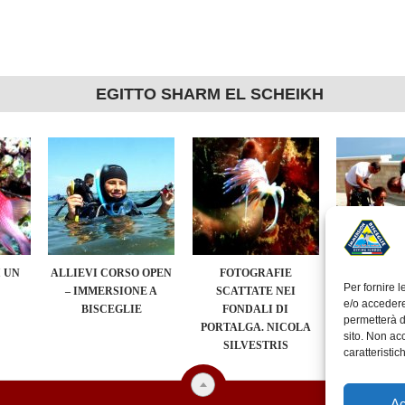
EGITTO SHARM EL SCHEIKH
 UN
ALLIEVI CORSO OPEN
FOTOGRAFIE
ALBUM FOT
Per fornire 
– IMMERSIONE A
SCATTATE NEI
EVENTO “
e/o accedere
BISCEGLIE
FONDALI DI
SEA” A
permetterà d
PORTALGA. NICOLA
sito. Non ac
SILVESTRIS
caratteristic
Ac