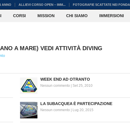
N ANNO
ALLIEVI CORSO OPEN – IMM...
FOTOGRAFIE SCATTATE NEI FONDAL
I
CORSI
MISSION
CHI SIAMO
IMMERSIONI
NO A MARE) VEDI ATTIVITÀ DIVING
nto
WEEK END AD OTRANTO
Nessun commento
|
Set 25, 2010
LA SUBACQUEA È PARTECIPAZIONE
Nessun commento
|
Lug 20, 2015