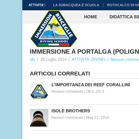
ATTIVITA':
LA SUBACQUEA È SCUOLA
ROTOCALCO DI U
HOME
DIDATTICA SS
IMMERSIONE A PORTALGA (POLIGNA
ids
|
28 Luglio 2014
|
ATTIVITA' DIVING
|
Nessun comme
ARTICOLI CORRELATI
L’IMPORTANZA DEI REEF CORALLINI
Nessun commento
|
Ott 4, 2013
ISOLE BROTHERS
Nessun commento
|
Mag 21, 2014