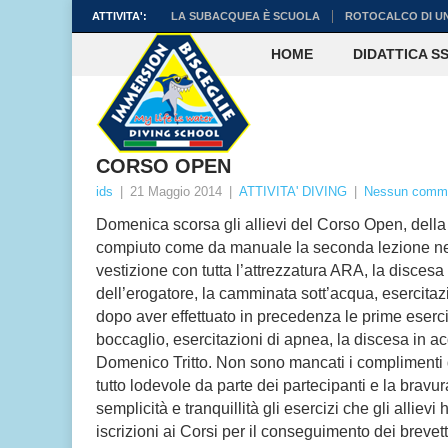
ATTIVITA':
LA SUBACQUEA È SCUOLA
ROTOCALCO DI U
HOME
DIDATTICA SS
CORSO OPEN
ids
|
21 Maggio 2014
|
ATTIVITA' DIVING
|
Nessun comm
Domenica scorsa gli allievi del Corso Open, dell
compiuto come da manuale la seconda lezione nel
vestizione con tutta l’attrezzatura ARA, la discesa
dell’erogatore, la camminata sott’acqua, esercitazio
dopo aver effettuato in precedenza le prime eserci
boccaglio, esercitazioni di apnea, la discesa in acq
Domenico Tritto. Non sono mancati i complimenti da
tutto lodevole da parte dei partecipanti e la bravur
semplicità e tranquillità gli esercizi che gli all
iscrizioni ai Corsi per il conseguimento dei brevet