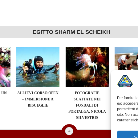
EGITTO SHARM EL SCHEIKH
 UN
ALLIEVI CORSO OPEN
FOTOGRAFIE
ALBUM FOT
Per fornire 
– IMMERSIONE A
SCATTATE NEI
EVENTO “
e/o accedere
BISCEGLIE
FONDALI DI
SEA” A
permetterà d
PORTALGA. NICOLA
sito. Non ac
SILVESTRIS
caratteristic
Ac