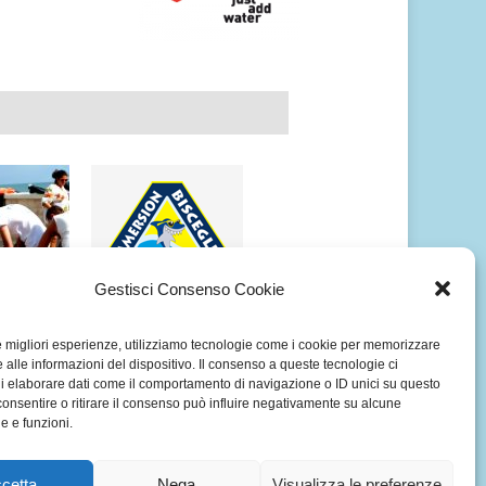
Gestisci Consenso Cookie
OGRAFICO
ALBUM FOTOGRAFICO
le migliori esperienze, utilizziamo tecnologie come i cookie per memorizzare
SAVE THE
SUBACQUEO ISOLE
 alle informazioni del dispositivo. Il consenso a queste tecnologie ci
 TRANI
BROTHER’S
i elaborare dati come il comportamento di navigazione o ID unici su questo
DELL’EGITTO
consentire o ritirare il consenso può influire negativamente su alcune
he e funzioni.
cetta
Nega
Visualizza le preferenze