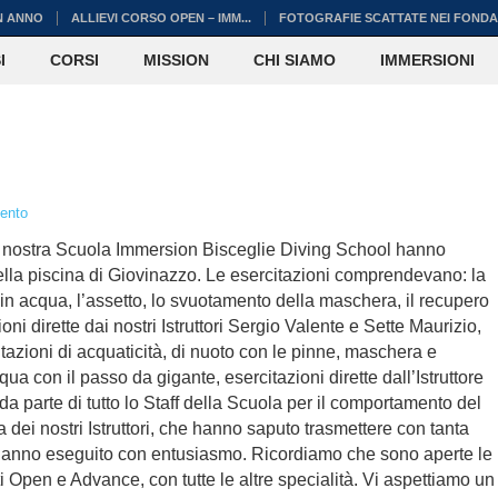
N ANNO
ALLIEVI CORSO OPEN – IMM...
FOTOGRAFIE SCATTATE NEI FONDAL
I
CORSI
MISSION
CHI SIAMO
IMMERSIONI
ento
a nostra Scuola Immersion Bisceglie Diving School hanno
la piscina di Giovinazzo. Le esercitazioni comprendevano: la
 in acqua, l’assetto, lo svuotamento della maschera, il recupero
ni dirette dai nostri Istruttori Sergio Valente e Sette Maurizio,
tazioni di acquaticità, di nuoto con le pinne, maschera e
ua con il passo da gigante, esercitazioni dirette dall’Istruttore
 parte di tutto lo Staff della Scuola per il comportamento del
a dei nostri Istruttori, che hanno saputo trasmettere con tanta
ievi hanno eseguito con entusiasmo. Ricordiamo che sono aperte le
ti Open e Advance, con tutte le altre specialità. Vi aspettiamo un