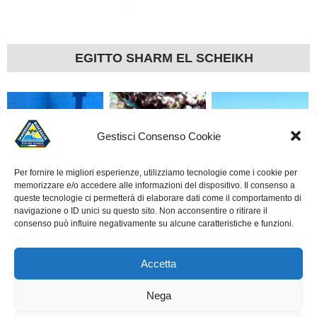
EGITTO SHARM EL SCHEIKH
Gestisci Consenso Cookie
Per fornire le migliori esperienze, utilizziamo tecnologie come i cookie per
memorizzare e/o accedere alle informazioni del dispositivo. Il consenso a
LA SUBACQUEA È
ROTOCALCO DI UN
ALLIEVI CORSO OPEN
queste tecnologie ci permetterà di elaborare dati come il comportamento di
SCUOLA
ANNO
– IMMERSIONE A
navigazione o ID unici su questo sito. Non acconsentire o ritirare il
consenso può influire negativamente su alcune caratteristiche e funzioni.
BISCEGLIE
Accetta
Nega
© 2010 - 2026
A.S.D. IMMERSION BISCEGLIE - DIVING SCHOOL
.