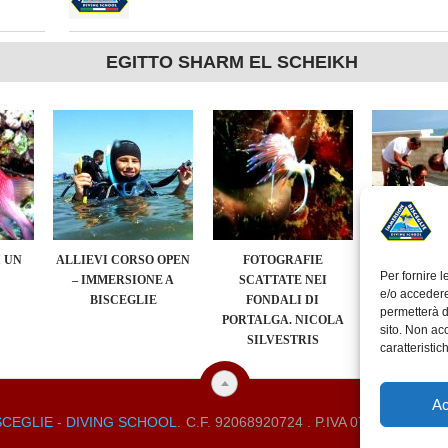
EGITTO SHARM EL SCHEIKH
 UN
ALLIEVI CORSO OPEN
FOTOGRAFIE
ALBUM FOT
Per fornire 
– IMMERSIONE A
SCATTATE NEI
EVENTO “
e/o accedere
BISCEGLIE
FONDALI DI
SEA” A
permetterà d
PORTALGA. NICOLA
sito. Non ac
SILVESTRIS
caratteristic
Ac
SCEGLIE - DIVING SCHOOL
.
C.F. 92068920724 . P.IVA 07470700720