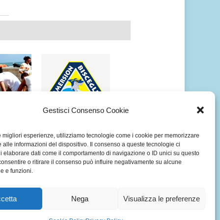
Gestisci Consenso Cookie
OGRAFICO
ALBUM FOTOGRAFICO
le migliori esperienze, utilizziamo tecnologie come i cookie per memorizzare
SAVE THE
SUBACQUEO ISOLE
 alle informazioni del dispositivo. Il consenso a queste tecnologie ci
 TRANI
BROTHER’S
i elaborare dati come il comportamento di navigazione o ID unici su questo
DELL’EGITTO
consentire o ritirare il consenso può influire negativamente su alcune
he e funzioni.
cetta
Nega
Visualizza le preferenze
 | PROJECT BY
WEB ENGINE
.