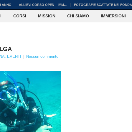
N ANNO
ALLIEVI CORSO OPEN – IMM...
FOTOGRAFIE SCATTATE NEI FONDAL
I
CORSI
MISSION
CHI SIAMO
IMMERSIONI
ALGA
INA
,
EVENTI
|
Nessun commento