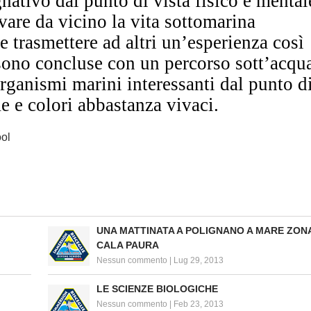
nativo dal punto di vista fisico e mental
vare da vicino la vita sottomarina
e trasmettere ad altri un’esperienza così
 sono concluse con un percorso sott’acqu
rganismi marini interessanti dal punto d
me e colori abbastanza vivaci.
ool
UNA MATTINATA A POLIGNANO A MARE ZON
CALA PAURA
Nessun commento
|
Lug 29, 2013
LE SCIENZE BIOLOGICHE
Nessun commento
|
Feb 23, 2013