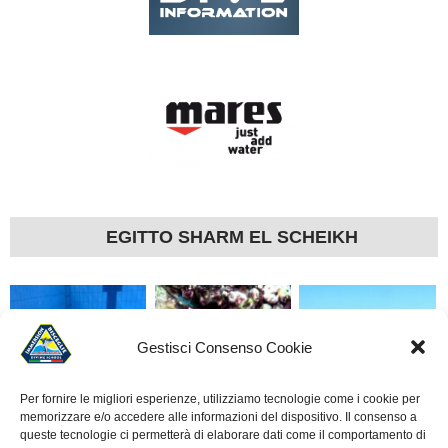
EGITTO SHARM EL SCHEIKH
Gestisci Consenso Cookie
Per fornire le migliori esperienze, utilizziamo tecnologie come i cookie per
memorizzare e/o accedere alle informazioni del dispositivo. Il consenso a
LA SUBACQUEA È
ROTOCALCO DI UN
ALLIEVI CORSO OPEN
queste tecnologie ci permetterà di elaborare dati come il comportamento di