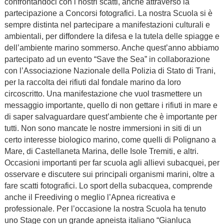
confrontandoci con i nostri scatti, anche attraverso la
partecipazione a Concorsi fotografici. La nostra Scuola si è
sempre distinta nel partecipare a manifestazioni culturali e
ambientali, per diffondere la difesa e la tutela delle spiagge e
dell’ambiente marino sommerso. Anche quest’anno abbiamo
partecipato ad un evento “Save the Sea” in collaborazione
con l’Associazione Nazionale della Polizia di Stato di Trani,
per la raccolta dei rifiuti dal fondale marino da loro
circoscritto. Una manifestazione che vuol trasmettere un
messaggio importante, quello di non gettare i rifiuti in mare e
di saper salvaguardare quest’ambiente che è importante per
tutti. Non sono mancate le nostre immersioni in siti di un
certo interesse biologico marino, come quelli di Polignano a
Mare, di Castellaneta Marina, delle Isole Tremiti, e altri.
Occasioni importanti per far scuola agli allievi subacquei, per
osservare e discutere sui principali organismi marini, oltre a
fare scatti fotografici. Lo sport della subacquea, comprende
anche il Freediving o meglio l’Apnea ricreativa e
professionale. Per l’occasione la nostra Scuola ha tenuto
uno Stage con un grande apneista italiano “Gianluca