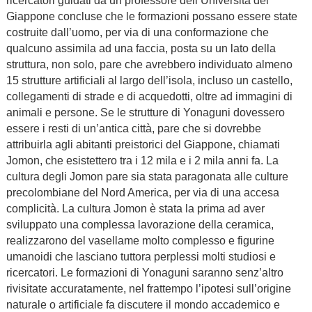
ricercatori guidati da un professore dell’Università del
Giappone concluse che le formazioni possano essere state
costruite dall’uomo, per via di una conformazione che
qualcuno assimila ad una faccia, posta su un lato della
struttura, non solo, pare che avrebbero individuato almeno
15 strutture artificiali al largo dell’isola, incluso un castello,
collegamenti di strade e di acquedotti, oltre ad immagini di
animali e persone. Se le strutture di Yonaguni dovessero
essere i resti di un’antica città, pare che si dovrebbe
attribuirla agli abitanti preistorici del Giappone, chiamati
Jomon, che esistettero tra i 12 mila e i 2 mila anni fa. La
cultura degli Jomon pare sia stata paragonata alle culture
precolombiane del Nord America, per via di una accesa
complicità. La cultura Jomon è stata la prima ad aver
sviluppato una complessa lavorazione della ceramica,
realizzarono del vasellame molto complesso e figurine
umanoidi che lasciano tuttora perplessi molti studiosi e
ricercatori. Le formazioni di Yonaguni saranno senz’altro
rivisitate accuratamente, nel frattempo l’ipotesi sull’origine
naturale o artificiale fa discutere il mondo accademico e