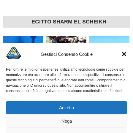
EGITTO SHARM EL SCHEIKH
Gestisci Consenso Cookie
Per fornire le migliori esperienze, utilizziamo tecnologie come i cookie per
memorizzare e/o accedere alle informazioni del dispositivo. Il consenso a
LA SUBACQUEA È
ROTOCALCO DI UN
ALLIEVI CORSO OPEN
queste tecnologie ci permetterà di elaborare dati come il comportamento di
SCUOLA
ANNO
– IMMERSIONE A
navigazione o ID unici su questo sito. Non acconsentire o ritirare il
consenso può influire negativamente su alcune caratteristiche e funzioni.
BISCEGLIE
Accetta
Nega
© 2010 - 2026
A.S.D. IMMERSION BISCEGLIE - DIVING SCHOOL
.