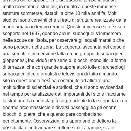
molto ricercatori e studiosi, in merito a queste immense
strutture sommerse, databili a oltre 10 mila anni fa. Molti
studiosi sono convinti che si tratti di strutture realizzate dalla
mano umana in tempo remoto. Questo immenso sito è stato
scoperto nel 1987, quando alcuni subacquei s’immersero
nelle acque dell’isola, per osservare gli squali martello che
sono presenti nella zona. La scoperta, avvenuta nel corso di
una semplice immersione fatta da un gruppo di subacquei
giapponesi, individuò una serie di blocchi monolitici a forma
di terrazza, che con grande stupore attirò folle di archeologi
subacquei, oltre giornalisti e televisioni di tutto il mondo. Il
sito in questione altresì ha contribuito ad attirare una
moltitudine di scienziati e studiosi, che si sono avvicendati
nel tempo per analizzare dati importanti del sito e tracciarne
la struttura. La curiosità più sorprendente fu la scoperta di un
enorme arco massiccio e diversi passaggi tra gli enormi
blocchi di pietra, che a quanto pare combaciano
perfettamente. Osservazioni più approfondite dettero la
possibilità di individuare strutture simili a rampe, scale