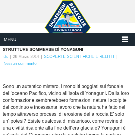
MENU
STRUTTURE SOMMERSE DÌ YONAGUNI
ids
|
28 Marzo 2014
|
SCOPERTE SCIENTIFICHE E RELITTI
|
Nessun commento
Sono un autentico mistero, i monoliti poggiati sul fondale
dell’oceano Pacifico, vicino all’isola di Yonaguni. Dalla loro
conformazione sembrerebbero formazioni naturali scolpite
dal continuo e incessante lavoro che la natura ha fatto nel
tempo attraverso processi di erosione della roccia E’ solo
un’ipotesi? Esiste qualcosa di misterioso, come rovine di
una civiltà risalente alla fine dell’era glaciale? Yonuguni è
un’isola del Giappone, che da qualche tempo fa parlare