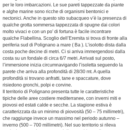
per le loro imbarcazioni. Le sue pareti tappezzate da piante
e alghe marine sono ricche di organismi bentonici e
nectonici. Anche in questo sito subacqueo v’è la presenza di
qualche grotta sommersa tappezzata di spugne dai colori
molto vivaci e con un po’ di fortuna è facile incontrare
qualche Flabellina. Scoglio dell’Eremita si trova di fronte alla
periferia sud di Polignano a mare ( Ba ). L’isolotto dista dalla
costa poche decine di metri. Ci si arriva immergendosi dalla
costa su un fondale di circa 6/7 metri. Arrivati sul posto,
l’immersione inizia circumnavigando l’isoletta seguendo la
parete che arriva alla profondità di 28/30 mt. A quella
profondità si trovano anfratti, tane e spaccature, dove
risiedono gronchi, polpi e corvine.
Il territorio di Polignano presenta tutte le caratteristiche
tipiche delle aree costiere mediterranee, con inverni miti e
piovosi ed estati calde e secche. La stagione estiva è
caratterizzata da un minimo di piovosità (50 – 75 millimetri),
che raggiunge invece un massimo nel periodo autunno –
inverno (500 – 700 millimetri). Nel suo territorio si rileva