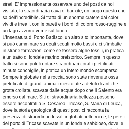
strati. E’ impressionante osservare uno dei posti da noi
visitato, la straordinaria cava di bauxite, un luogo questo che
sa dell’incredibile. Si tratta di un enorme cratere dai colori
vividi e irreali, con le pareti e i bordi di colore rosso-ruggine e
un lago azzurro-verde sul fondo.
L’insenatura di Porto Badisco, un altro sito importante, dove
si può camminare su degli scogli molto bassi e ci s’imbatte
in strane formazioni come se fossero alghe fossili, in pratica
è un tratto di fondale marino preistorico. Sempre in questo
tratto si sono potuti notare straordinari coralli pietrificati,
minute conchiglie, in pratica un intero mondo scomparso.
Sempre inglobate nella roccia, sono state rinvenute ossa
pietrificate di grandi animali mescolate a detriti di antiche
grotte crollate, scavate dalle acque dopo che il Salento era
emerso dal mare. Siti di straordinaria bellezza possono
essere riscontrati a S. Cesarea, Tricase, S. Maria di Leuca,
dove la storia geologica di questi posti ci racconta la
presenza di straordinari fossili inglobati nelle rocce, le pereti
del porto di Tricase scavate in un fondale sabbioso, dove le