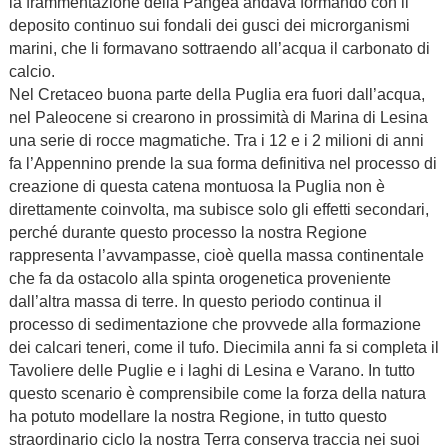
la frammentazione della Pangea andava formando con il
deposito continuo sui fondali dei gusci dei microrganismi
marini, che li formavano sottraendo all’acqua il carbonato di
calcio.
Nel Cretaceo buona parte della Puglia era fuori dall’acqua,
nel Paleocene si crearono in prossimità di Marina di Lesina
una serie di rocce magmatiche. Tra i 12 e i 2 milioni di anni
fa l’Appennino prende la sua forma definitiva nel processo di
creazione di questa catena montuosa la Puglia non è
direttamente coinvolta, ma subisce solo gli effetti secondari,
perché durante questo processo la nostra Regione
rappresenta l’avvampasse, cioè quella massa continentale
che fa da ostacolo alla spinta orogenetica proveniente
dall’altra massa di terre. In questo periodo continua il
processo di sedimentazione che provvede alla formazione
dei calcari teneri, come il tufo. Diecimila anni fa si completa il
Tavoliere delle Puglie e i laghi di Lesina e Varano. In tutto
questo scenario è comprensibile come la forza della natura
ha potuto modellare la nostra Regione, in tutto questo
straordinario ciclo la nostra Terra conserva traccia nei suoi