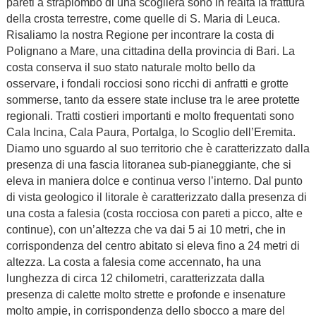
pareti a strapiombo di una scogliera sono in realtà la frattura
della crosta terrestre, come quelle di S. Maria di Leuca.
Risaliamo la nostra Regione per incontrare la costa di
Polignano a Mare, una cittadina della provincia di Bari. La
costa conserva il suo stato naturale molto bello da
osservare, i fondali rocciosi sono ricchi di anfratti e grotte
sommerse, tanto da essere state incluse tra le aree protette
regionali. Tratti costieri importanti e molto frequentati sono
Cala Incina, Cala Paura, Portalga, lo Scoglio dell’Eremita.
Diamo uno sguardo al suo territorio che è caratterizzato dalla
presenza di una fascia litoranea sub-pianeggiante, che si
eleva in maniera dolce e continua verso l’interno. Dal punto
di vista geologico il litorale è caratterizzato dalla presenza di
una costa a falesia (costa rocciosa con pareti a picco, alte e
continue), con un’altezza che va dai 5 ai 10 metri, che in
corrispondenza del centro abitato si eleva fino a 24 metri di
altezza. La costa a falesia come accennato, ha una
lunghezza di circa 12 chilometri, caratterizzata dalla
presenza di calette molto strette e profonde e insenature
molto ampie, in corrispondenza dello sbocco a mare del