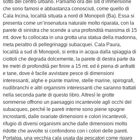
sotto del centro urbano. Parliamo ora dei siti d’immersione
che sono famosi e abbastanza conosciuti, come quello di
Cala Incina, località situata a nord di Monopoli (Ba). Essa si
presenta come un’insenatura naturale molto riparata, con la
parete di sinistra che scende a una profondità massima di 15
mt. dove fu collocata in una grotta una statua della madonna,
meta peraltro di pellegrinaggi subacquei. Cala Paura,
località a sud di Monopoli, si entra in acqua dalla spiaggia di
ciottoli che degrada dolcemente, la parete di destra parte da
tre metri di profondità per finire a 15 mt. ed è piena di anfratti
e tane, dove è facile avvistare pesce di dimensioni
interessanti, alghe e piante marine, stelle marine, spirografi,
nudibranchi e altri organismi interessanti che saranno trattati
nella seconda parte di questo libro. Altresì le grotte
sommerse offrono un paesaggio incantevole agli occhi del
subacqueo, perché le pareti interne sono piene spugne
incrostanti, dalle svariate dimensioni e colori incantevoli,
rifugio di diversi organismi anche dalle dimensioni molto
ridotte che avvolte si confondono con i colori delle pareti.
Portalga, una vecchia cala usata dai pescatori come riparo