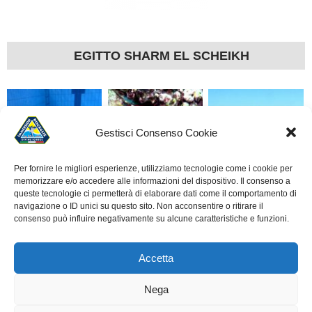
EGITTO SHARM EL SCHEIKH
Gestisci Consenso Cookie
Per fornire le migliori esperienze, utilizziamo tecnologie come i cookie per
memorizzare e/o accedere alle informazioni del dispositivo. Il consenso a
LA SUBACQUEA È
ROTOCALCO DI UN
ALLIEVI CORSO OPEN
queste tecnologie ci permetterà di elaborare dati come il comportamento di
SCUOLA
ANNO
– IMMERSIONE A
navigazione o ID unici su questo sito. Non acconsentire o ritirare il
consenso può influire negativamente su alcune caratteristiche e funzioni.
BISCEGLIE
Accetta
Nega
© 2010 - 2026
A.S.D. IMMERSION BISCEGLIE - DIVING SCHOOL
.