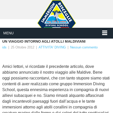
MENU
UN VIAGGIO INTORNO AGLI ATOLLI MALDIVIANI
ids
|
25 Ottobre 2012
|
ATTIVITA' DIVING
|
Nessun commento
Amici lettori, vi ricordate il precedente articolo, dove
abbiamo annunciato il nostro viaggio alle Maldive. Bene
oggi possiamo raccontarvi, che con tanto stupore siamo stati
contenti di aver realizzato come gruppo Immersion Diving
School, questa ennesima esperienza in compagnia di nuovi
allievi subacquei e no. Siamo rimasti alquanto affascinati
dagli incantevoli paesaggi fuori dall’acqua e le tante
immersioni attorno agli atolli corallini in compagnia di
creature marine dalle forme e dai colori del tutto spettacolari.